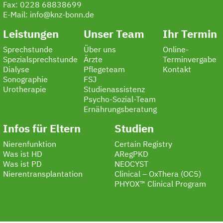
Fax: 0228 68838699
E-Mail:
info@knz-bonn.de
Leistungen
Unser Team
Ihr Termin
Sprechstunde
Über uns
Online-
Spezialsprechstunde
Ärzte
Terminvergabe
Dialyse
Pflegeteam
Kontakt
Sonographie
FSJ
Urotherapie
Studienassistenz
Psycho-Sozial-Team
Ernährungsberatung
Infos für Eltern
Studien
Nierenfunktion
Certain Registry
Was ist HD
ARegPKD
Was ist PD
NEOCYST
Nierentransplantation
Clinical – OxThera (OC5)
PHYOX™ Clinical Program